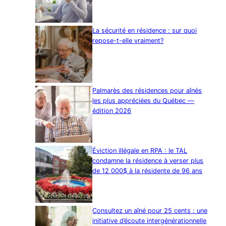
La sécurité en résidence : sur quoi
repose-t-elle vraiment?
Palmarès des résidences pour aînés
les plus appréciées du Québec —
édition 2026
Éviction illégale en RPA : le TAL
condamne la résidence à verser plus
de 12 000$ à la résidente de 96 ans
Consultez un aîné pour 25 cents : une
initiative d’écoute intergénérationnelle