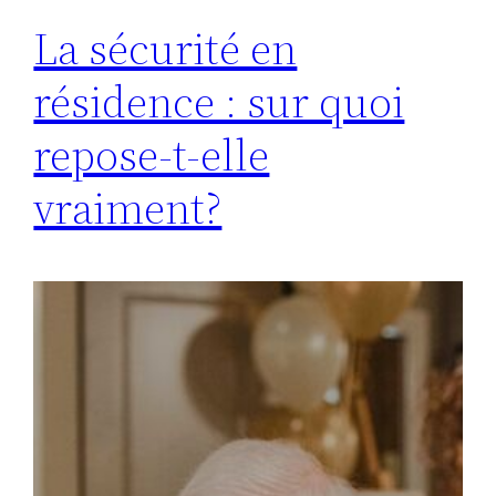
La sécurité en
résidence : sur quoi
repose-t-elle
vraiment?