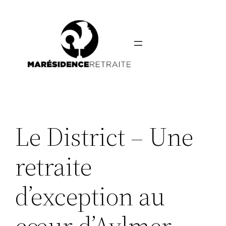
Aller
au
contenu
Le District – Une
retraite
d’exception au
cœur d’Aylmer