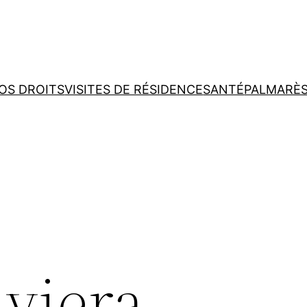
OS DROITS
VISITES DE RÉSIDENCE
SANTÉ
PALMARÈ
iviera –