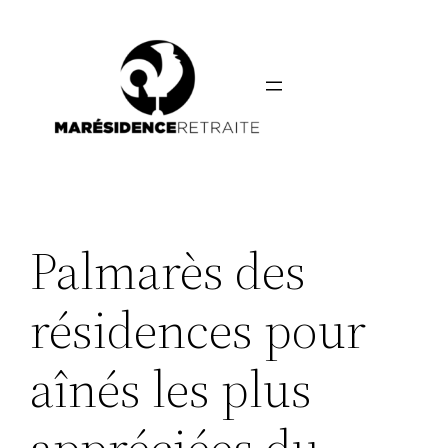
Aller
au
contenu
Palmarès des
résidences pour
aînés les plus
appréciées du