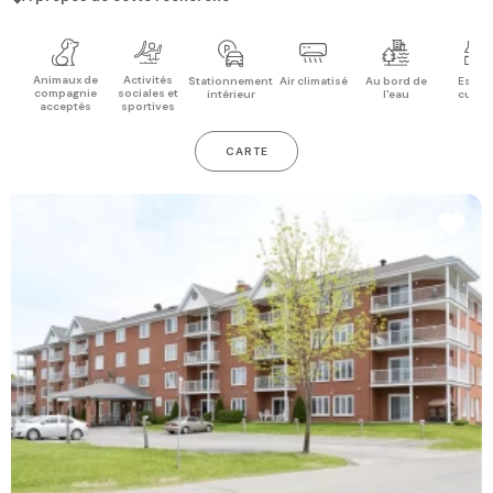
Animaux de
Activités
Stationnement
Air climatisé
Au bord de
Espac
compagnie
sociales et
intérieur
l'eau
cuisi
acceptés
sportives
CARTE