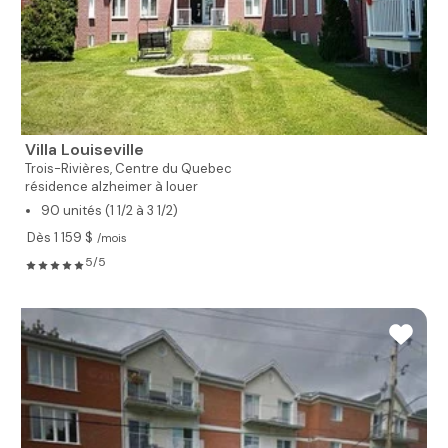
Villa Louiseville
Trois-Rivières,
Centre du Quebec
résidence alzheimer à louer
90 unités (1 1/2 à 3 1/2)
Dès 1 159 $
/mois
5/5