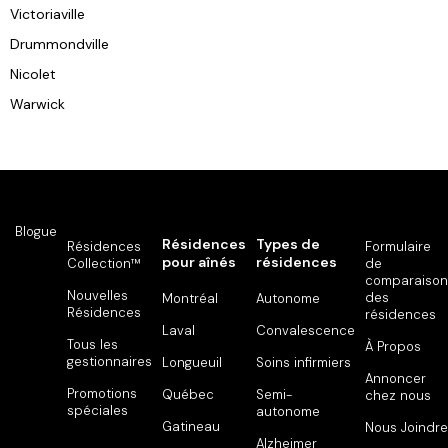
Victoriaville
Drummondville
Nicolet
Warwick
Blogue
Résidences
Types de
Résidences
Formulaire
pour aînés
résidences
Collection™
de
comparaison
Nouvelles
des
Montréal
Autonome
Résidences
résidences
Laval
Convalescence
Tous les
À Propos
gestionnaires
Longueuil
Soins infirmiers
Annoncer
Promotions
Québec
Semi-
chez nous
spéciales
autonome
Gatineau
Nous Joindre
Alzheimer