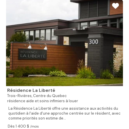
Résidence La Liberté
Trois-Rivières,
Centre du Quebec
résidence aide et soins infimiers à louer
La Résidence La Liberté offre une assistance aux activités du
quotidien à l'aide d'une approche centrée sur le résident, avec
comme priorités son estime de...
Dès 1 400 $
/mois