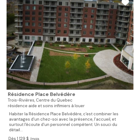
Résidence Place Belvédère
Trois-Rivières,
Centre du Quebec
résidence aide et soins infimiers à louer
Habiter la Résidence Place Belvédère, c'est combiner les
avantages d'un chez-soi avec la présence, l'accueil, et
surtout l'écoute d'un personnel compétent. Un souci du
détail...
Dès 1 129 $
/mois