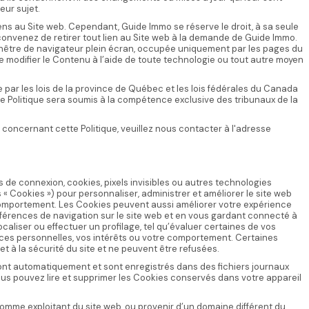
eur sujet.
ens au Site web. Cependant, Guide Immo se réserve le droit, à sa seule
 convenez de retirer tout lien au Site web à la demande de Guide Immo.
fenêtre de navigateur plein écran, occupée uniquement par les pages du
 de modifier le Contenu à l’aide de toute technologie ou tout autre moyen
gie par les lois de la province de Québec et les lois fédérales du Canada
tte Politique sera soumis à la compétence exclusive des tribunaux de la
concernant cette Politique, veuillez nous contacter à l'adresse
 de connexion, cookies, pixels invisibles ou autres technologies
es « Cookies ») pour personnaliser, administrer et améliorer le site web
comportement. Les Cookies peuvent aussi améliorer votre expérience
éférences de navigation sur le site web et en vous gardant connecté à
caliser ou effectuer un profilage, tel qu’évaluer certaines de vos
ces personnelles, vos intérêts ou votre comportement. Certaines
t à la sécurité du site et ne peuvent être refusées.
ont automatiquement et sont enregistrés dans des fichiers journaux
 Vous pouvez lire et supprimer les Cookies conservés dans votre appareil
omme exploitant du site web, ou provenir d’un domaine différent du