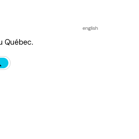
english
u Québec.