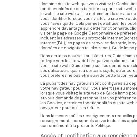
domaine du site web que vous visitez (« Cookie tie
fonctionnalités de ces tiers sur ou par le site web,
le web. Le site web utilise notamment le service de
vous identifier lorsque vous visitez le site web et 
vous l’avez quitté. Cela permet de diffuser les publ
apprendre davantage sur cette fonctionnalité, clique
visiter la page de Google Gestionnaire de préfére
incluent les adresses du protocole internet (adresse
internet (FAI), les pages de renvoi et de sortie, le s
données de navigation (clickstream). Guide Immo pe
Dans certains courriels ou infolettres, Guide Immo p
redirige vers le site web. Lorsque vous cliquez sur
vers le site web. Guide Immo suit les données de cli
ses utilisateurs quant à certains sujets, ou encore 
vous préférez ne pas être suivi de cette façon, veui
La plupart des navigateurs sont configurés au dép
votre navigateur pour qu'il vous avertisse au momen
lorsque vous visitez le site web de Guide Immo pou
et vous demande de personnaliser vos préférences
les Cookies, certaines fonctionnalités du site web
navigateur pour qu'il les refuse.
Dans la mesure où les renseignements recueillis p
renseignements personnels en vertu des lois appl
conformément à la présente Politique.
Accès et rectification aux renseigne