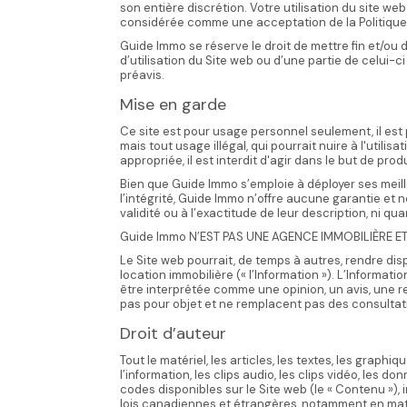
son entière discrétion. Votre utilisation du site we
considérée comme une acceptation de la Politique d
Guide Immo se réserve le droit de mettre fin et/ou de
d’utilisation du Site web ou d’une partie de celui-c
préavis.
Mise en garde
Ce site est pour usage personnel seulement, il est
mais tout usage illégal, qui pourrait nuire à l'utilisat
appropriée, il est interdit d'agir dans le but de pro
Bien que Guide Immo s’emploie à déployer ses meilleu
l’intégrité, Guide Immo n’offre aucune garantie et 
validité ou à l’exactitude de leur description, ni q
Guide Immo N’EST PAS UNE AGENCE IMMOBILIÈRE E
Le Site web pourrait, de temps à autres, rendre disp
location immobilière (« l’Information »). L’Informat
être interprétée comme une opinion, un avis, une r
pas pour objet et ne remplacent pas des consultati
Droit d’auteur
Tout le matériel, les articles, les textes, les graphiqu
l’information, les clips audio, les clips vidéo, les do
codes disponibles sur le Site web (le « Contenu »),
lois canadiennes et étrangères, notamment en mati