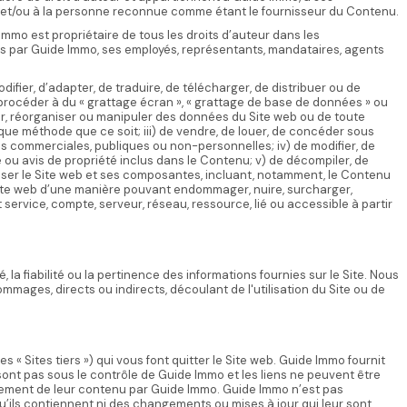
e et/ou à la personne reconnue comme étant le fournisseur du Contenu.
Immo est propriétaire de tous les droits d’auteur dans les
es par Guide Immo, ses employés, représentants, mandataires, agents
 modifier, d’adapter, de traduire, de télécharger, de distribuer ou de
 procéder à du « grattage écran », « grattage de base de données » ou
cker, réorganiser ou manipuler des données du Site web ou de toute
ue méthode que ce soit; iii) de vendre, de louer, de concéder sous
ns commerciales, publiques ou non-personnelles; iv) de modifier, de
ou avis de propriété inclus dans le Contenu; v) de décompiler, de
sser le Site web et ses composantes, incluant, notamment, le Contenu
le Site web d’une manière pouvant endommager, nuire, surcharger,
 service, compte, serveur, réseau, ressource, lié ou accessible à partir
, la fiabilité ou la pertinence des informations fournies sur le Site. Nous
ages, directs ou indirects, découlant de l'utilisation du Site ou de
es « Sites tiers ») qui vous font quitter le Site web. Guide Immo fournit
sont pas sous le contrôle de Guide Immo et les liens ne peuvent être
ment de leur contenu par Guide Immo. Guide Immo n’est pas
qu’ils contiennent ni des changements ou mises à jour qui leur sont