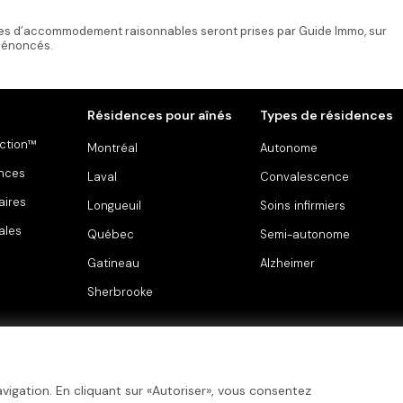
es d’accommodement raisonnables seront prises par Guide Immo, sur
s énoncés.
Résidences pour aînés
Types de résidences
ction™
Montréal
Autonome
ences
Laval
Convalescence
aires
Longueuil
Soins infirmiers
ales
Québec
Semi-autonome
Gatineau
Alzheimer
Sherbrooke
vigation. En cliquant sur «Autoriser», vous consentez