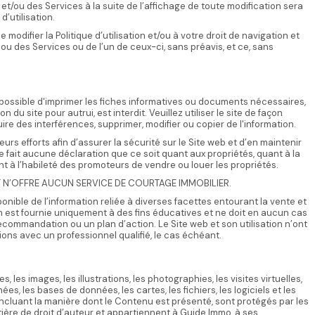
b et/ou des Services à la suite de l’affichage de toute modification sera
’utilisation.
 modifier la Politique d’utilisation et/ou à votre droit de navigation et
i ou des Services ou de l’un de ceux-ci, sans préavis, et ce, sans
 possible d'imprimer les fiches informatives ou documents nécessaires,
ion du site pour autrui, est interdit. Veuillez utiliser le site de façon
duire des interférences, supprimer, modifier ou copier de l'information.
rs efforts afin d’assurer la sécurité sur le Site web et d’en maintenir
ne fait aucune déclaration que ce soit quant aux propriétés, quant à la
uant à l’habileté des promoteurs de vendre ou louer les propriétés.
T N’OFFRE AUCUN SERVICE DE COURTAGE IMMOBILIER.
onible de l’information reliée à diverses facettes entourant la vente et
ion est fournie uniquement à des fins éducatives et ne doit en aucun cas
ecommandation ou un plan d’action. Le Site web et son utilisation n’ont
ons avec un professionnel qualifié, le cas échéant.
es, les images, les illustrations, les photographies, les visites virtuelles,
nnées, les bases de données, les cartes, les fichiers, les logiciels et les
 incluant la manière dont le Contenu est présenté, sont protégés par les
ère de droit d’auteur et appartiennent à Guide Immo, à ses