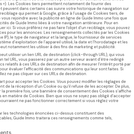
rs »). Les Cookies tiers permettent notamment de fournir des
 et peuvent dans certains cas suivre votre historique de navigation sur
 reciblage qui permet à Google, grâce à l’usage de Cookies tiers, de
de vous rejoindre avec la publicité en ligne de Guide Immo une fois que
icités de Guide Immo liées à votre navigation antérieure. Pour en
r ici. Si vous préférez ne pas faire l'objet d'un reciblage, vous pouvez
nces pour les annonces. Les renseignements collectés par les Cookies
 IP), le type de navigateur et la langue, le fournisseur de services
ystème d’exploitation de l’appareil utilisé, la date et l’horodatage et les
ut notamment les utiliser à des fins de marketing et publicité.
eut utiliser un lien URL de destination (click-through URL), qui vous
 un tel URL, vous passerez par un autre serveur avant d’être redirigé
cs relatifs à ces URLs de destination afin de mesurer l’intérêt porté par
pour évaluer l’efficacité des communications qui leur sont faites. Si
llez ne pas cliquer sur ces URLs de destination.
art pour accepter les Cookies. Vous pouvez modifier les réglages de
t de la réception d'un Cookie ou qu'il refuse de les accepter. De plus,
r la première fois, une bannière de consentement des Cookies s'affiche
 en matière de Cookies. Bien que vous ne soyez pas obligé d'accepter
 pourraient ne pas fonctionner correctement si vous réglez votre
ar les technologies énoncées ci-dessus constituent des
icables, Guide Immo traitera ces renseignements comme tels,
ments