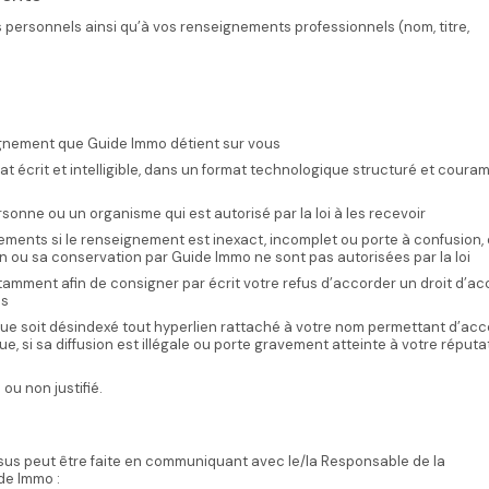
 personnels ainsi qu’à vos renseignements professionnels (nom, titre,
ignement que Guide Immo détient sur vous
 écrit et intelligible, dans un format technologique structuré et cour
nne ou un organisme qui est autorisé par la loi à les recevoir
ements si le renseignement est inexact, incomplet ou porte à confusion, o
 ou sa conservation par Guide Immo ne sont pas autorisées par la loi
amment afin de consigner par écrit votre refus d’accorder un droit d’ac
ès
ue soit désindexé tout hyperlien rattaché à votre nom permettant d’acc
 si sa diffusion est illégale ou porte gravement atteinte à votre réputat
u non justifié.
sus peut être faite en communiquant avec le/la Responsable de la
de Immo :