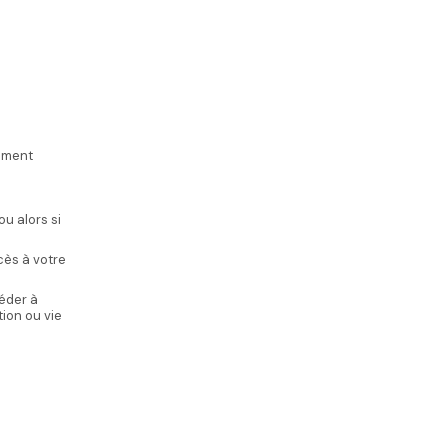
amment
u alors si
cès à votre
éder à
ion ou vie