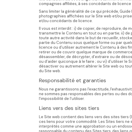
compagnies affiliées, à ses concédants de licenc
Sans limiter la généralité de ce qui précède, Guide 
photographies affichées sur le Site web et/ou pris
et/ou concédants de licence.
Il vous est interdit : i) de copier, de reproduire, de
transmettre le Contenu en tout ou en partie; ii) de
toute autre activité dans le but de recueillir, sto
partie du Contenu sous quelque forme ou par quelq
licence ou d’utiliser autrement le Contenu à des fi
retirer ou de couvrir quelque marque de commerce 
désassembler, de décrypter, d’extraire ou de déso
ou d’aider quiconque à le faire ; ou vi) d’utiliser 
désactiver ou autrement altérer le Site web ou tout
du Site web.
Responsabilité et garanties
Nous ne garantissons pas l'exactitude, l'exhaustivité
ne sommes pas responsables des pertes ou des domm
l'impossibilité de l'utiliser.
Liens vers des sites tiers
Le Site web contient des liens vers des sites tiers (l
ces liens pour votre commodité. Les Sites tiers ne 
interprétés comme une approbation ou un endosse
responsable du contenu des Sites tiers, des liens 