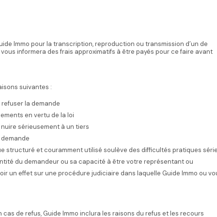
ide Immo pour la transcription, reproduction ou transmission d’un de
us informera des frais approximatifs à être payés pour ce faire avant
isons suivantes :
ur refuser la demande
ements en vertu de la loi
 nuire sérieusement à un tiers
la demande
 structuré et couramment utilisé soulève des difficultés pratiques sér
dentité du demandeur ou sa capacité à être votre représentant ou
oir un effet sur une procédure judiciaire dans laquelle Guide Immo ou v
cas de refus, Guide Immo inclura les raisons du refus et les recours