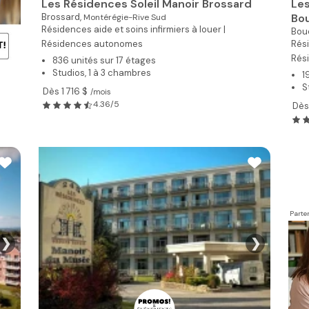
Les Résidences Soleil Manoir Brossard
Les
Brossard,
Bou
Montérégie-Rive Sud
Résidences aide et soins infirmiers à louer |
Bouc
Résidences autonomes
Rési
Rés
836 unités sur 17 étages
Studios, 1 à 3 chambres
1
S
Dès 1 716 $
/mois
4.36/5
Dès
Parte
❯
❯