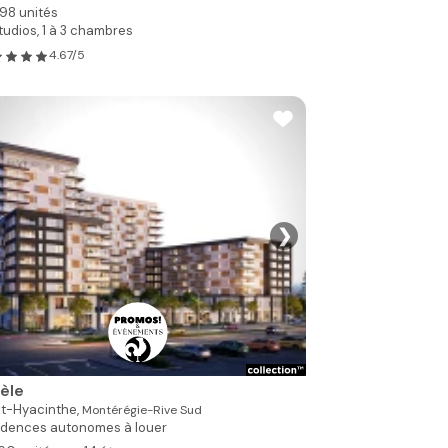
98 unités
tudios, 1 à 3 chambres
4.67/5
❯
Voir toutes les p
èle
nt-Hyacinthe,
Montérégie-Rive Sud
idences autonomes à louer