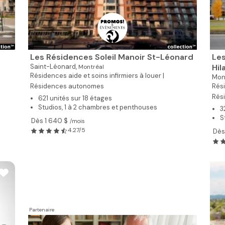
Les Résidences Soleil Manoir St-Léonard
Les
Saint-Léonard,
Hil
Montréal
Résidences aide et soins infirmiers à louer |
Mont
Résidences autonomes
Rési
Rés
621 unités sur 18 étages
Studios, 1 à 2 chambres et penthouses
3
S
Dès 1 640 $
/mois
4.27/5
Dès
Partenaire