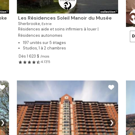
oke
Les Résidences Soleil Manoir du Musée
Sherbrooke,
Estrie
Résidences aide et soins infirmiers à louer |
Résidences autonomes
197 unités sur 5 étages
Studios, 1 à 2 chambres
Dès 1 623 $
/mois
4.17/5
❯
❯