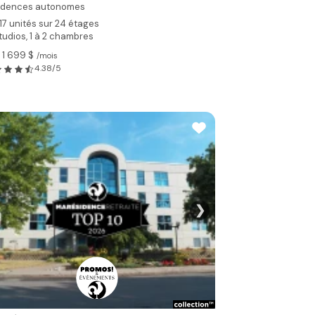
idences autonomes
17 unités sur 24 étages
tudios, 1 à 2 chambres
 1 699 $
/mois
4.38/5
❯