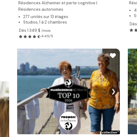
Résidences Alzheimer et perte cognitive |
Rés
Résidences autonomes
4
S
277 unités sur 13 étages
Studios, 1 à 2 chambres
Dès
Dès 1 349 $
/mois
4.45/5
❯