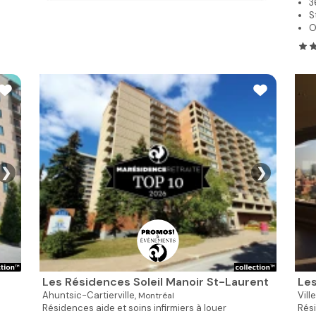
3
S
O
❯
❯
Les Résidences Soleil Manoir St-Laurent
Les
Ahuntsic-Cartierville,
Vill
Montréal
Résidences aide et soins infirmiers à louer
Rési