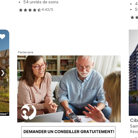
54 unités de soins
4
S
4.42/5
Partenaire
❯
Cib
Sai
Rés