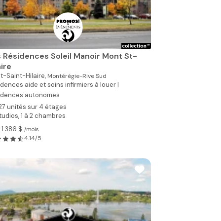
 Résidences Soleil Manoir Mont St-
aire
-Saint-Hilaire,
Montérégie-Rive Sud
dences aide et soins infirmiers à louer |
idences autonomes
27 unités sur 4 étages
tudios, 1 à 2 chambres
 1 386 $
/mois
4.14/5