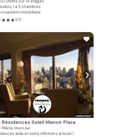
60 unités sur 14 étages
tudios, 1 à 3 chambres
ccupation immédiate
5/5
❯
Voir toutes les p
 Résidences Soleil Manoir Plaza
e-Marie,
Montréal
dences aide et soins infirmiers à louer |