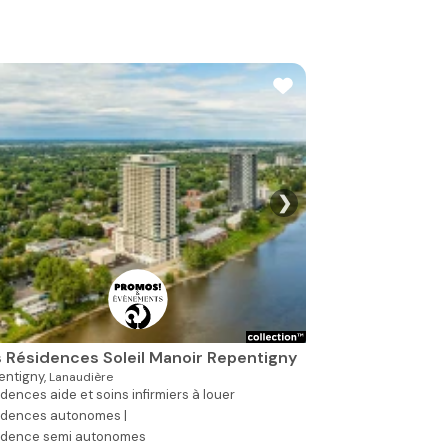
❯
Voir toutes les p
 Résidences Soleil Manoir Repentigny
entigny,
Lanaudière
dences aide et soins infirmiers à louer
idences autonomes |
idence semi autonomes