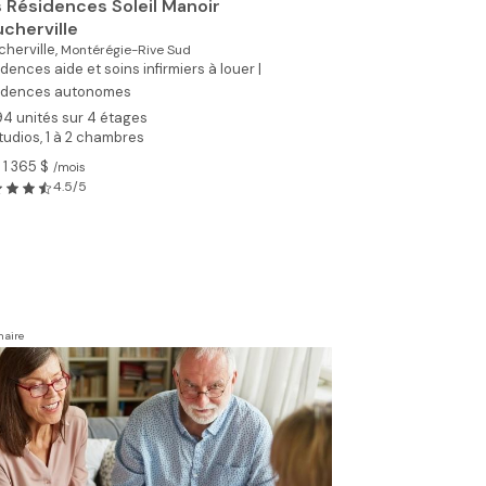
 Résidences Soleil Manoir
cherville
herville,
Montérégie-Rive Sud
dences aide et soins infirmiers à louer |
idences autonomes
94 unités sur 4 étages
tudios, 1 à 2 chambres
 1 365 $
/mois
4.5/5
naire
Voir toutes les p