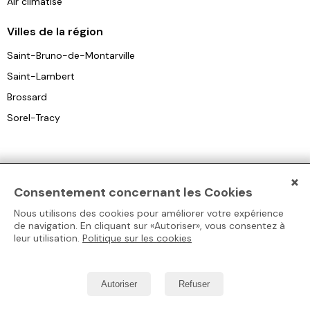
Air climatisé
Villes de la région
Saint-Bruno-de-Montarville
Saint-Lambert
Brossard
Sorel-Tracy
×
Consentement concernant les Cookies
Blogue
Nous utilisons des cookies pour améliorer votre expérience
Résidences
Types de
Résidences
Formulaire
de navigation. En cliquant sur «Autoriser», vous consentez à
pour aînés
résidences
Collection™
de
leur utilisation.
Politique sur les cookies
comparaison
Nouvelles
des
Montréal
Autonome
Résidences
résidences
Laval
Convalescence
Tous les
Autoriser
Refuser
À Propos
gestionnaires
Longueuil
Soins infirmiers
Annoncer