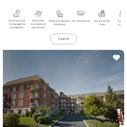
Animaux de
Activités
Stationnement
Air climatisé
Au bord de
Espac
compagnie
sociales et
intérieur
l'eau
cuisi
acceptés
sportives
CARTE