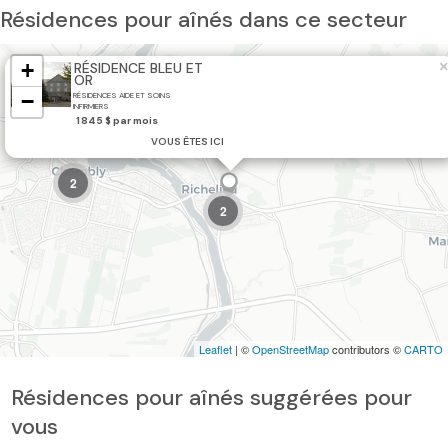
Résidences pour aînés dans ce secteur
+
×
RÉSIDENCE BLEU ET
OR
−
RÉSIDENCES AIDE ET SOINS
INFIRMIERS
1 845 $ par mois
VOUS ÊTES ICI
2
2
Leaflet
| ©
OpenStreetMap
contributors ©
CARTO
Résidences pour aînés suggérées pour
vous