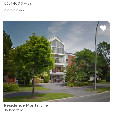
Dès 1 400 $
/mois
0/5
Résidence Montarville
Boucherville