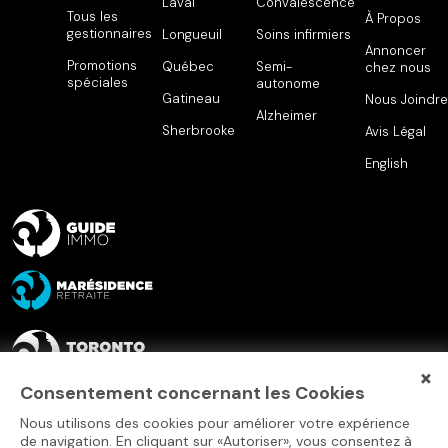
Laval
Convalescence
Tous les
À Propos
gestionnaires
Longueuil
Soins infirmiers
Annoncer
Promotions
Québec
Semi-
chez nous
spéciales
autonome
Gatineau
Nous Joindre
Alzheimer
Sherbrooke
Avis Légal
English
×
Consentement concernant les Cookies
Nous utilisons des cookies pour améliorer votre expérience
de navigation. En cliquant sur «Autoriser», vous consentez à