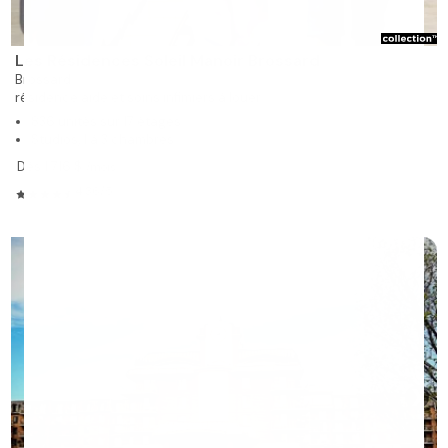
Les Résidences Soleil Manoir Brossard
Brossard
résidence aide et soins infimiers à louer
836 unités sur 17 étages
Studios, 1 à 3 chambres
Dès 1 716 $
/mois
4.36/5
❯