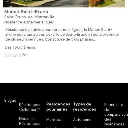
Manoir Saint-Bruno
Saint-Bruno-de-Montarville
résidence alzheimer à louer
Résidence évolutive pour personnes âgées, le Manoir Saint-
Bruno est situé au centre-ville de Saint-Bruno et est à proximité
de plusieurs services. Constituée de trois phases...
Dès 1 500 $
/mois
0/5
Blogue
Résidences
Types de
Résidences
Formulaire
pour aînés
résidences
Collection™
de
comparaison
Nouvelles
des
Montréal
Autonome
Résidences
résidences