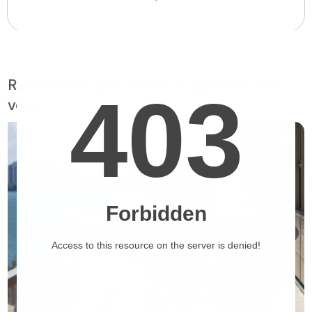
Résidences pour aînés suggérées pour
vous
❯