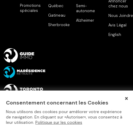
Annoncer
Promotions
Québec
Semi-
chez nous
spéciales
autonome
Gatineau
Nous Joindre
Alzheimer
Sherbrooke
Avis Légal
English
×
Consentement concernant les Cookies
Nous utilisons des cookies pour améliorer votre expérience
de navigation. En cliquant sur «Autoriser», vous consentez à
leur utilisation.
Politique sur les cookies