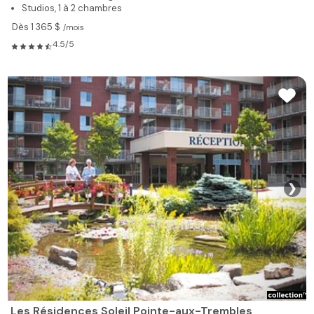
Studios, 1 à 2 chambres
Dès 1 365 $
/mois
4.5/5
❯
Les Résidences Soleil Pointe-aux-Trembles