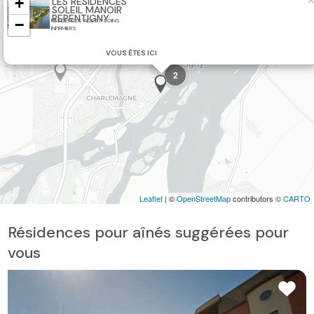
+
×
LES RÉSIDENCES
SOLEIL MANOIR
REPENTIGNY
−
RÉSIDENCES AIDE ET SOINS
INFIRMIERS
VOUS ÊTES ICI
2
Leaflet
| ©
OpenStreetMap
contributors ©
CARTO
Résidences pour aînés suggérées pour
vous