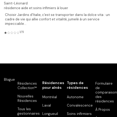
Saint-Léonard
résidence aide et soins infimiers à louer
Choisir Jardins d'Italie, c'est se transporter dans la dolce vita : un
cadre de vie qui allie confort et vitalité, jumelé à un service
impeccable...
1/5
Blogue
Résidences
Types de
Résidences
Formulaire
pour aînés
résidences
Collection™
de
comparaison
Nouvelles
des
Montréal
Autonome
Résidences
résidences
Laval
Convalescence
Tous les
À Propos
gestionnaires
Longueuil
Soins infirmiers