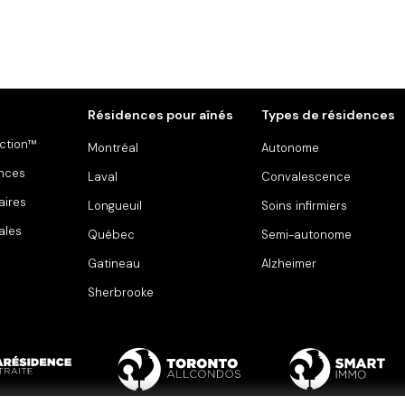
Résidences pour aînés
Types de résidences
ction™
Montréal
Autonome
ences
Laval
Convalescence
aires
Longueuil
Soins infirmiers
ales
Québec
Semi-autonome
Gatineau
Alzheimer
Sherbrooke