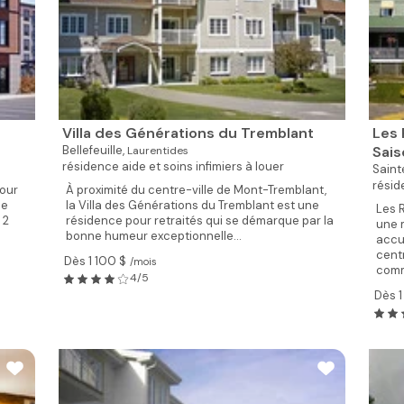
Villa des Générations du Tremblant
Les 
Bellefeuille,
Sai
Laurentides
résidence aide et soins infimiers à louer
Sain
résid
pour
À proximité du centre-ville de Mont-Tremblant,
de
la Villa des Générations du Tremblant est une
Les 
 2
résidence pour retraités qui se démarque par la
une 
bonne humeur exceptionnelle...
accu
cent
Dès 1 100 $
/mois
comm
4/5
Dès 