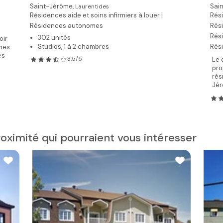
Saint-Jérôme,
Sai
Laurentides
Résidences aide et soins infirmiers à louer |
Rési
Résidences autonomes
Rési
Rés
302 unités
oir
Studios, 1 à 2 chambres
Rés
omes
es
3.5/5
Le 
pro
rés
Jér
oximité qui pourraient vous intéresser