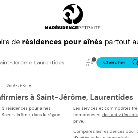
ire de
résidences pour aînés
partout a
Chercher
|
Saint-Jérôme
nfirmiers à Saint-Jérôme, Laurentides
t
3
résidences pour aînés
Les services et commodités fr
à
Saint-Jérôme
, dans la région
comprennent
des activités soci
privé
.
Comparez les résidences pour con
d’unités et les disponibilités.