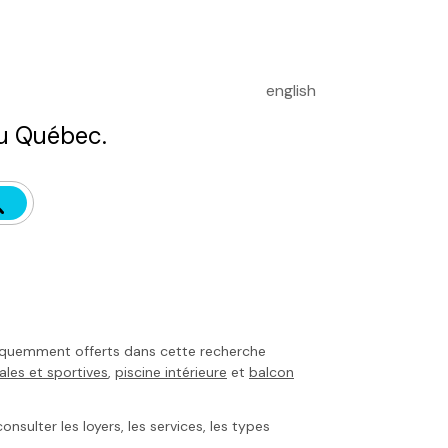
english
u Québec.
équemment offerts dans cette recherche
ales et sportives
,
piscine intérieure
et
balcon
sulter les loyers, les services, les types