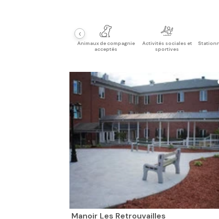
‹
Animaux de compagnie
Activités sociales et
Stationn
acceptés
sportives
Manoir Les Retrouvailles