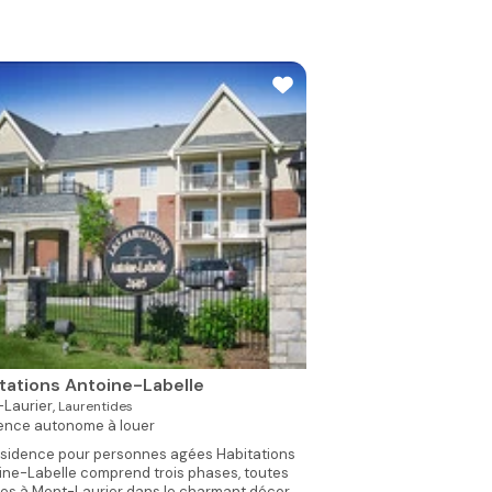
tations Antoine-Labelle
Laurier,
Laurentides
ence autonome à louer
ésidence pour personnes agées Habitations
ine-Labelle comprend trois phases, toutes
ées à Mont-Laurier dans le charmant décor