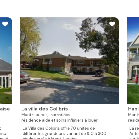
aise
La villa des Colibris
Habi
Mont-Laurier,
Mont-
Laurentides
résidence aide et soins infimiers à louer
résid
t
La Villa des Colibris offre 70 unités de
La r
onnu
différentes grandeurs, variant de 150 à 300
Anto
imité
pieds carrés à Mont-Laurier....
situ