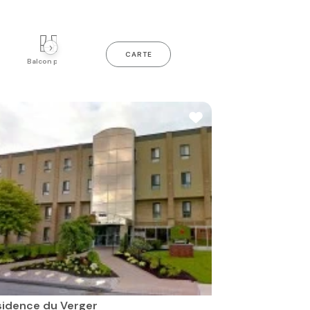
›
CARTE
Balcon privé
Piscine intérieure
Gym
sidence du Verger