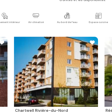
ement intérieur
Air climatisé
Au bord de l'eau
Espace cuisine
Chartwell Rivière-du-Nord
Ré