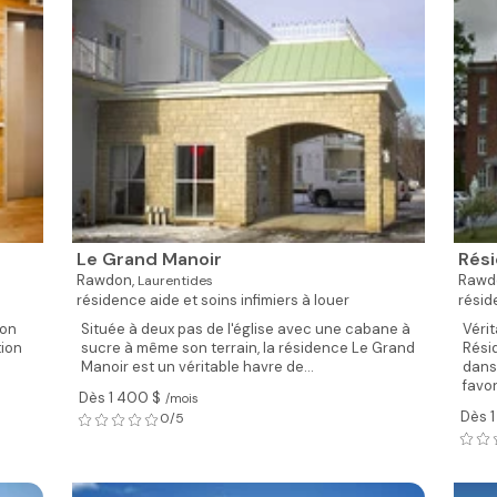
Le Grand Manoir
Rés
Rawdon,
Rawd
Laurentides
résidence aide et soins infimiers à louer
résid
son
Située à deux pas de l'église avec une cabane à
Vérit
tion
sucre à même son terrain, la résidence Le Grand
Rési
Manoir est un véritable havre de...
dans
favor
Dès 1 400 $
/mois
Dès 
0/5