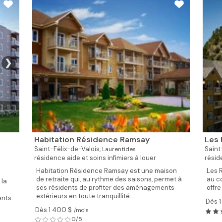
❯
Habitation Résidence Ramsay
Les 
Saint-Félix-de-Valois,
Saint
Laurentides
résidence aide et soins infimiers à louer
résid
Habitation Résidence Ramsay est une maison
Les 
de retraite qui, au rythme des saisons, permet à
au c
 la
ses résidents de profiter des aménagements
offre
extérieurs en toute tranquillité...
ents
Dès 
Dès 1 400 $
/mois
0/5