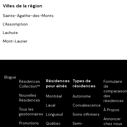
Villes de la région
Sainte-Agathe-des-Monts
L'Assomption
Lachute
Mont-Laurier
Blogue
Résidences
Types de
Résidences
Formulaire
pour aînés
résidences
Collection™
de
comparaison
Nouvelles
des
Montréal
Autonome
Résidences
résidences
Laval
Convalescence
Tous les
À Propos
gestionnaires
Longueuil
Soins infirmiers
Annoncer
Promotions
Québec
Semi-
chez nous