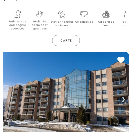
Animaux de
Activités
Stationnement
Air climatisé
Au bord de
Espac
compagnie
sociales et
intérieur
l'eau
cuisi
acceptés
sportives
CARTE
❯