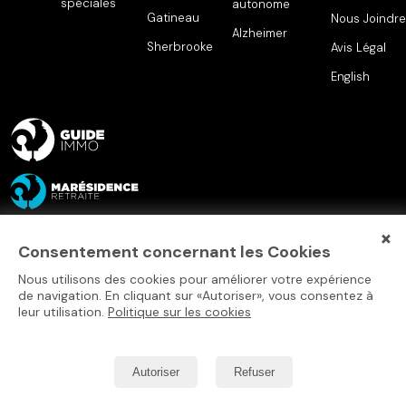
spéciales
autonome
Gatineau
Nous Joindre
Alzheimer
Sherbrooke
Avis Légal
English
×
Consentement concernant les Cookies
Nous utilisons des cookies pour améliorer votre expérience
de navigation. En cliquant sur «Autoriser», vous consentez à
leur utilisation.
Politique sur les cookies
Autoriser
Refuser