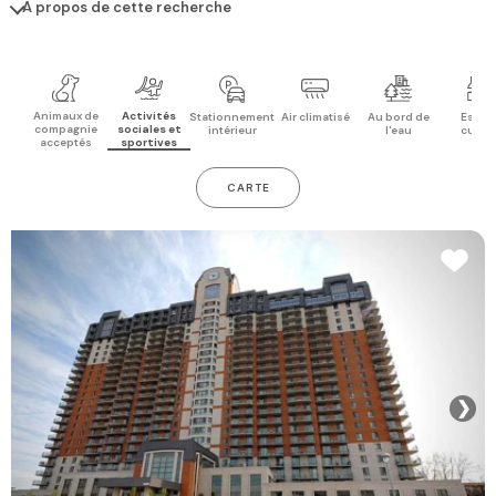
À propos de cette recherche
Animaux de
Activités
Stationnement
Air climatisé
Au bord de
Espac
compagnie
sociales et
intérieur
l'eau
cuisi
acceptés
sportives
CARTE
❯