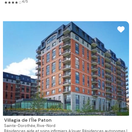
4/5
Villagia de l'Île Paton
Sainte-Dorothée,
Rive-Nord
Résidences aide et soins infirmiers à louer
Résidences autonomes |