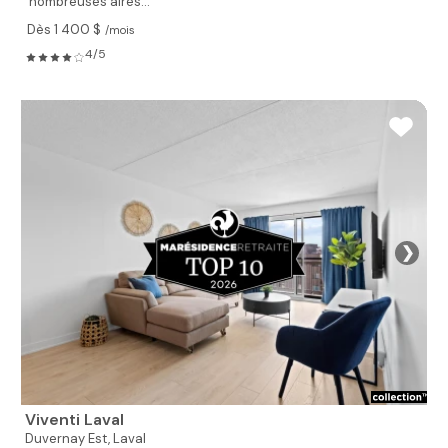
nombreuses aires...
Dès 1 400 $
/mois
4/5
❯
Viventi Laval
Duvernay Est,
Laval