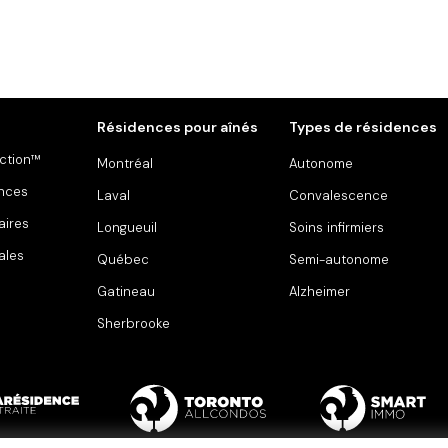
Résidences pour aînés
Types de résidences
ction™
Montréal
Autonome
ences
Laval
Convalescence
aires
Longueuil
Soins infirmiers
ales
Québec
Semi-autonome
Gatineau
Alzheimer
Sherbrooke