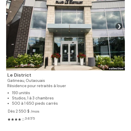
❯
Le District
Gatineau,
Outaouais
Résidence pour retraités à louer
193 unités
Studios, 1 à 3 chambres
500 à 1 650 pieds carrés
Dès 2 550 $
/mois
3.67/5