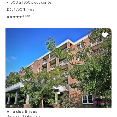
500 à 1 650 pieds carrés
Dès 1 750 $
/mois
4.4/5
Villa des Brises
Gatineau,
Outaouais