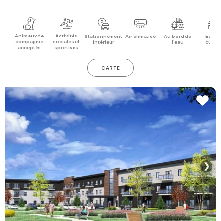
Animaux de
Activités
Stationnement
Air climatisé
Au bord de
Espac
compagnie
sociales et
intérieur
l'eau
cuisi
acceptés
sportives
CARTE
❯