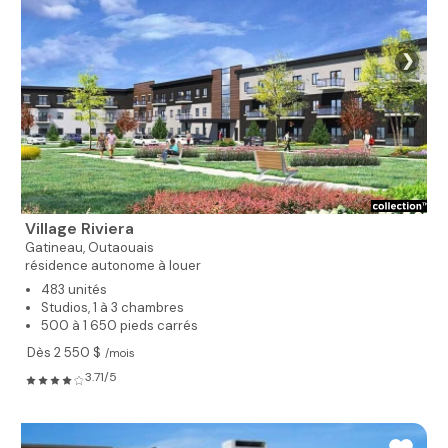
❯
Village Riviera
Gatineau,
Outaouais
résidence autonome à louer
483 unités
Studios, 1 à 3 chambres
500 à 1 650 pieds carrés
Dès 2 550 $
/mois
3.71/5