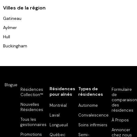
Villes de la région
Gatineau
Aylmer
Hull
Buckingham
Blogue
Résidences
Types de
Résidences
Formulaire
pour aînés
résidences
Collection™
de
comparaison
Nouvelles
des
Montréal
Autonome
Résidences
résidences
Laval
Convalescence
Tous les
À Propos
gestionnaires
Longueuil
Soins infirmiers
Annoncer
Promotions
Québec
Semi-
chez nous