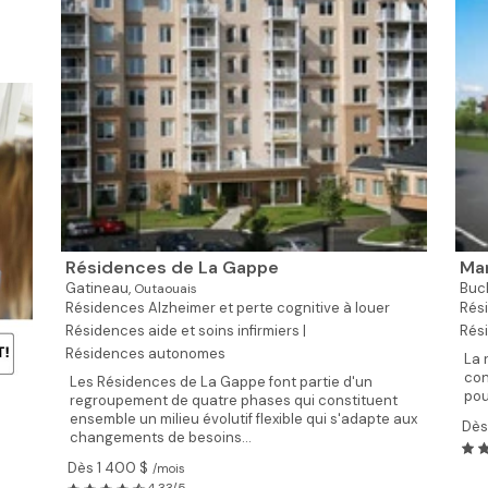
Résidences de La Gappe
Ma
Gatineau,
Buc
Outaouais
Résidences Alzheimer et perte cognitive à louer
Rési
Résidences aide et soins infirmiers |
Rés
Résidences autonomes
La 
con
Les Résidences de La Gappe font partie d'un
pou
regroupement de quatre phases qui constituent
ensemble un milieu évolutif flexible qui s'adapte aux
Dès
changements de besoins...
Dès 1 400 $
/mois