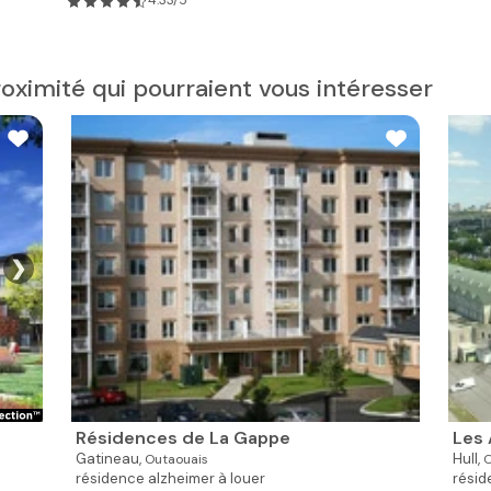
4.33/5
oximité qui pourraient vous intéresser
❯
Résidences de La Gappe
Les
Gatineau,
Hull,
Outaouais
O
résidence alzheimer à louer
résid