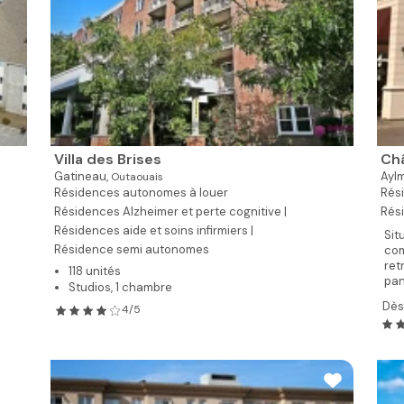
Villa des Brises
Ch
Gatineau,
Ayl
Outaouais
Résidences autonomes à louer
Rési
Résidences Alzheimer et perte cognitive |
Rés
Résidences aide et soins infirmiers |
Sit
Résidence semi autonomes
com
ret
118 unités
pan
Studios, 1 chambre
Dès
4/5