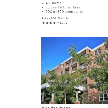
483 unités
Studios, 1 à 3 chambres
500 à 1 650 pieds carrés
Dès 2 550 $
/mois
3.71/5
Villa des Brises