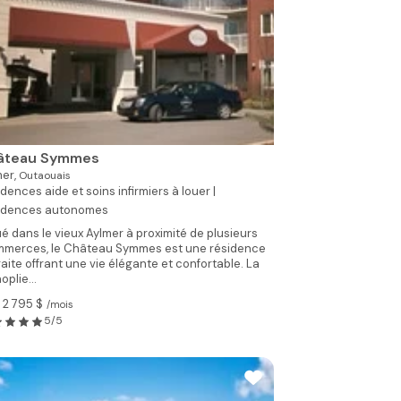
âteau Symmes
mer,
Outaouais
dences aide et soins infirmiers à louer |
idences autonomes
ué dans le vieux Aylmer à proximité de plusieurs
merces, le Château Symmes est une résidence
raite offrant une vie élégante et confortable. La
oplie...
 2 795 $
/mois
5/5