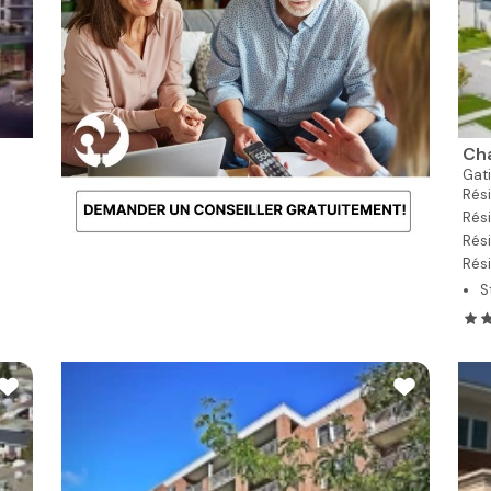
Cha
Gat
Rési
Rési
Rés
Rés
S