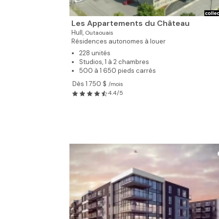
Les Appartements du Château
Hull,
Outaouais
Résidences autonomes à louer
228 unités
Studios, 1 à 2 chambres
500 à 1 650 pieds carrés
Dès 1 750 $
/mois
4.4/5