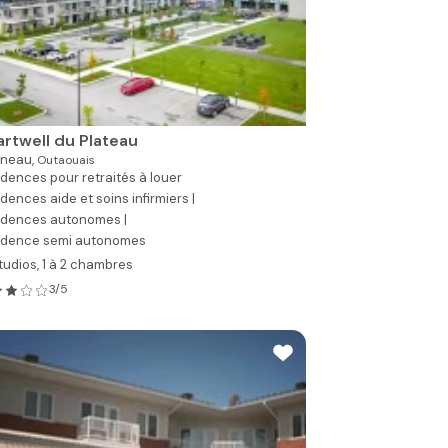
rtwell du Plateau
ineau,
Outaouais
dences pour retraités à louer
dences aide et soins infirmiers |
idences autonomes |
idence semi autonomes
tudios, 1 à 2 chambres
3/5