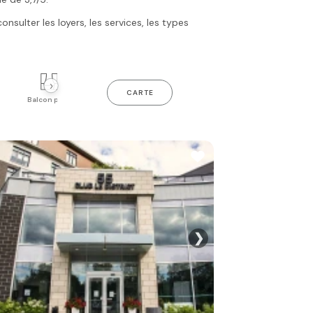
sulter les loyers, les services, les types
›
CARTE
Balcon privé
Piscine intérieure
Gym
❯
Voir toutes les p