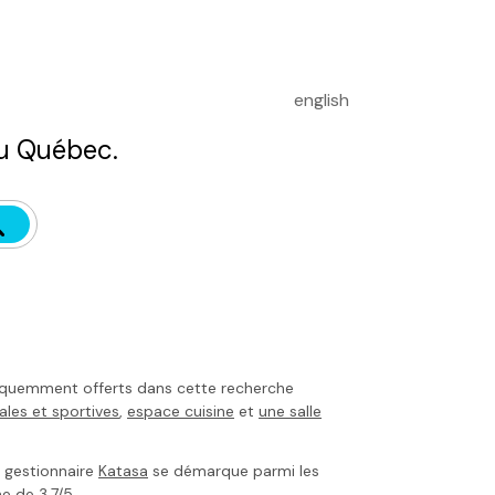
english
u Québec.
équemment offerts dans cette recherche
ales et sportives
,
espace cuisine
et
une salle
le gestionnaire
Katasa
se démarque parmi les
e de 3,7/5.