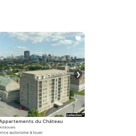
❯
Voir toutes les photos 
 Appartements du Château
utaouais
ence autonome à louer