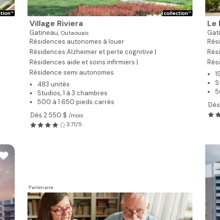
Village Riviera
Le 
Gatineau,
Gat
Outaouais
Résidences autonomes à louer
Rési
Résidences Alzheimer et perte cognitive |
Rés
Résidences aide et soins infirmiers |
Rés
Résidence semi autonomes
1
S
483 unités
5
Studios, 1 à 3 chambres
500 à 1 650 pieds carrés
Dès
Dès 2 550 $
/mois
3.71/5
Partenaire