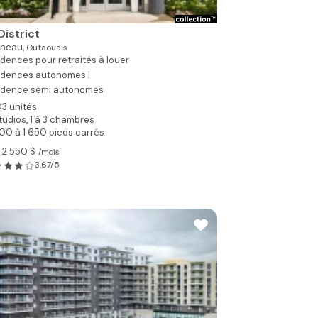
District
ineau,
Outaouais
dences pour retraités à louer
idences autonomes |
idence semi autonomes
93 unités
tudios, 1 à 3 chambres
00 à 1 650 pieds carrés
 2 550 $
/mois
3.67/5