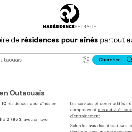
ire de
résidences pour aînés
partout a
Chercher
 en Outaouais
t
10
résidences pour aînés
en
Les services et commodités fr
comprennent
des activités soci
d’entraînement
.
$
à
2 795 $
, avec un loyer
Selon les avis des utilisateurs, 
résultats avec une note moyenn