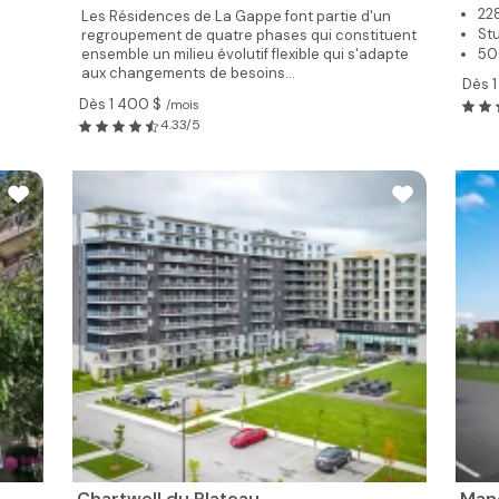
22
Les Résidences de La Gappe font partie d'un
Stu
regroupement de quatre phases qui constituent
ensemble un milieu évolutif flexible qui s'adapte
50
aux changements de besoins...
Dès 1
Dès 1 400 $
/mois
4.33/5
Chartwell du Plateau
Man