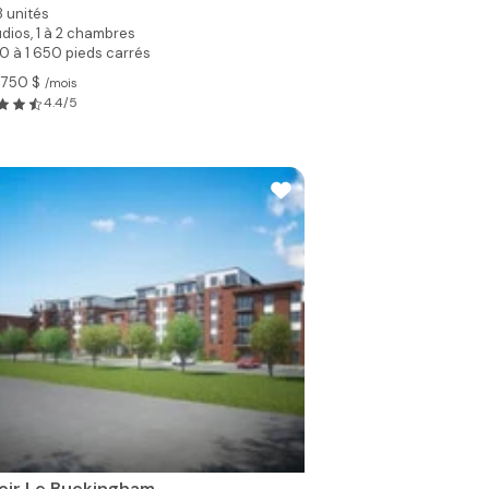
8 unités
dios, 1 à 2 chambres
0 à 1 650 pieds carrés
 750 $
/mois
4.4/5
oir Le Buckingham