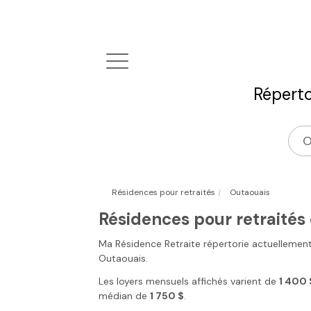
Réperto
|
Résidences pour retraités
Outaouais
Résidences pour retraités
Ma Résidence Retraite
répertorie actuellemen
Outaouais
.
Les loyers mensuels affichés varient de
1 400 
médian de
1 750 $
.