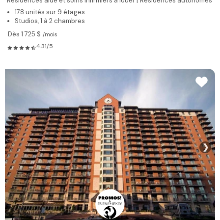
Résidences aide et soins infirmiers à louer |
Résidences autonomes
178 unités sur 9 étages
Studios, 1 à 2 chambres
Dès 1 725 $
/mois
4.31/5
❯