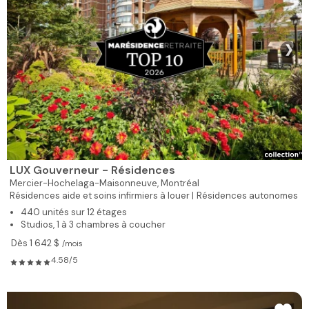
❯
LUX Gouverneur - Résidences
Mercier-Hochelaga-Maisonneuve,
Montréal
Résidences aide et soins infirmiers à louer |
Résidences autonomes
440 unités sur 12 étages
Studios, 1 à 3 chambres à coucher
Dès 1 642 $
/mois
4.58/5