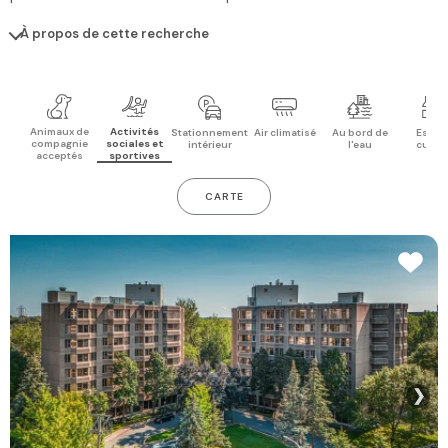
À propos de cette recherche
Animaux de
Activités
Stationnement
Air climatisé
Au bord de
Espac
compagnie
sociales et
intérieur
l'eau
cuisi
acceptés
sportives
CARTE
❯