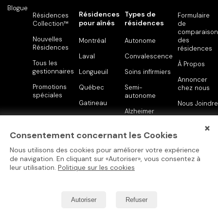
Blogue
Résidences
Types de
Résidences
Formulaire
pour aînés
résidences
Collection™
de
comparaison
Nouvelles
des
Montréal
Autonome
Résidences
résidences
Laval
Convalescence
Tous les
À Propos
gestionnaires
Longueuil
Soins infirmiers
Annoncer
Promotions
Québec
Semi-
chez nous
spéciales
autonome
Gatineau
Nous Joindre
Alzheimer
Sherbrooke
Avis Légal
×
Consentement concernant les Cookies
English
Nous utilisons des cookies pour améliorer votre expérience
de navigation. En cliquant sur «Autoriser», vous consentez à
leur utilisation.
Politique sur les cookies
Autoriser
Refuser