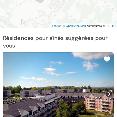
Leaflet
| ©
OpenStreetMap
contributors ©
CARTO
Résidences pour aînés suggérées pour
vous
❯