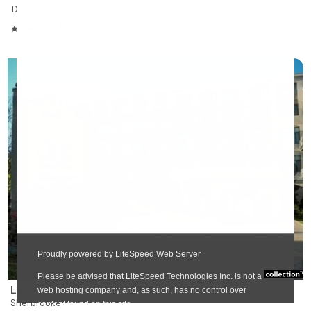
Dès 1 485 $
/mois
4.1/5
❯
Les Résidences Soleil Manoir du Musée
Sherbrooke