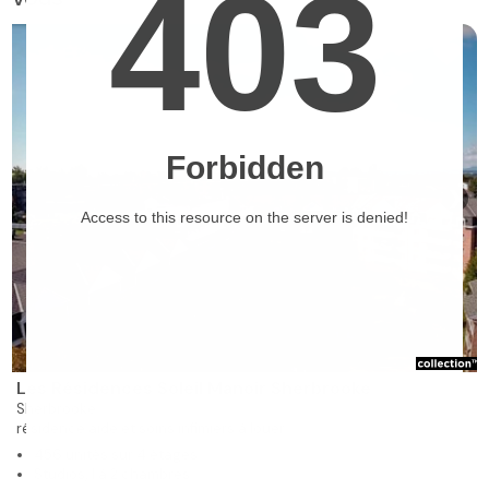
❯
Les Résidences Soleil Manoir Sherbrooke
Sherbrooke
résidence aide et soins infimiers à louer
456 unités sur 4 étages
Studios, 1 à 2 chambres