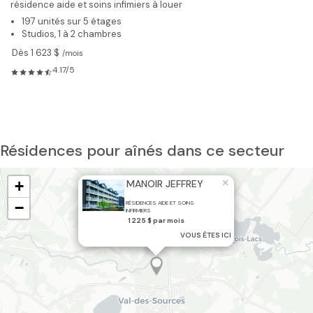
résidence aide et soins infimiers à louer
197 unités sur 5 étages
Studios, 1 à 2 chambres
Dès 1 623 $
/mois
4.17/5
Résidences pour aînés dans ce secteur
×
+
MANOIR JEFFREY
−
RÉSIDENCES AIDE ET SOINS
INFIRMIERS
1 225 $ par mois
VOUS ÊTES ICI