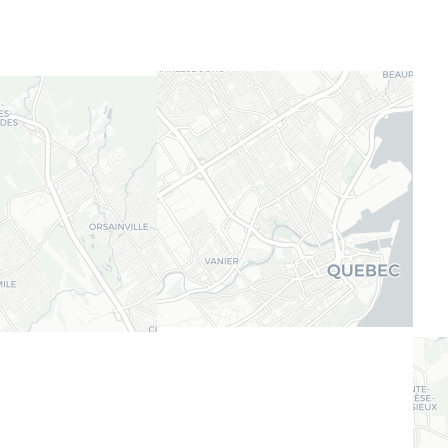
Leaflet
| ©
OpenStreetMap
contributors ©
CARTO
3
Résidences pour aînés suggérées pour
vous
Résidences du Précieux-Sang