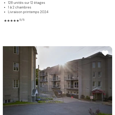
Le Gibraltar
Sainte-Foy
résidence autonome à louer
216 unités sur 13 étages
Studios, 1 à 2 chambres
25 unités de soins
4.5/5
Blogue
Résidences
Types de