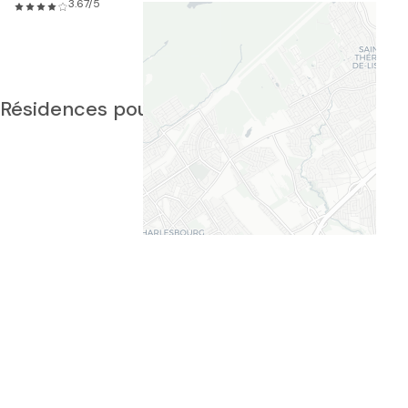
3.67/5
Résidences pour aînés dans ce secteur
+
×
RÉSIDENCE CHARLES-
RENAULD
−
RÉSIDENCES AIDE ET SOINS
INFIRMIERS
VOUS ÊTES ICI
3
10
2