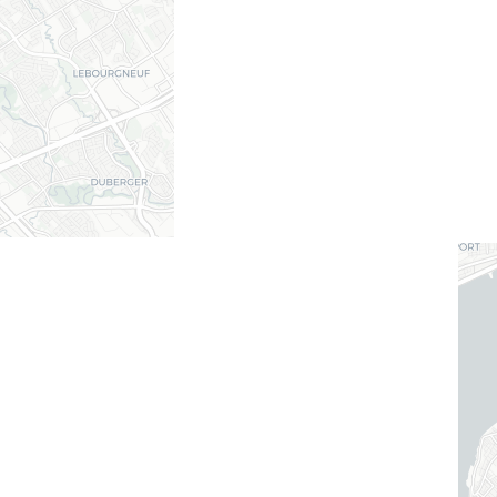
La Champenoise
Sillery
résidence autonome à louer
346 unités 10 étages
Studios, 1 chambre
Dès 643 $
/mois
4/5