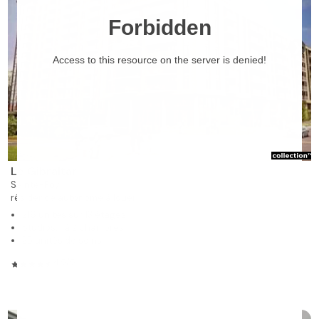
❯
Le Gibraltar
Sainte-Foy
résidence autonome à louer
216 unités sur 13 étages
Studios, 1 à 2 chambres
25 unités de soins
4.5/5