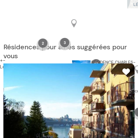
Les Jardins de la Noblesse
Charlesbourg
résidence autonome à louer
Les Jardins de la Noblesse est une maison de retraite de
Charlesbourg qui offre une ambiance unique. Ce complexe pour
gens âgés vous offre confort...
Dès 1 400 $
/mois
4.5/5