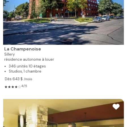
L'Albédo
Sainte-Foy
résidence autonome à louer
128 unités sur 12 étages
1 à 2 chambres
Livraison printemps 2024
5/5