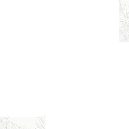
Lévis
résidence alzheimer à louer
La maison de retraite Résidences du Précieux-Sang se trouve
dans un édifice rempli d’histoire, prestigieusement aménagé à
l'intérieur comme à l'extérieur, et animé d’une âme...
Dès 1 400 $
/mois
4.33/5