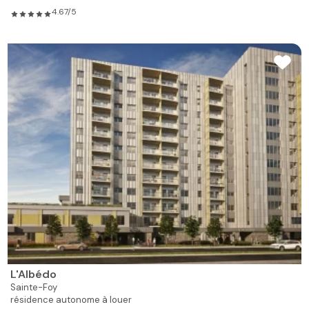
Résidence Le S-Patrick
Saint-Roch
résidence aide et soins infimiers à louer
Habiter au St-Patrick en plein coeur de la ville de Québec, c'est
avoir accès à l'une des plus larges gammes de services offerts
par une...
4/5
❯