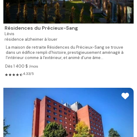
Pavillon Sekoïa
Lévis
résidence autonome à louer
Le Pavillon Sékoïa est une nouvelle résidence pour aînés
autonomes et semi-autonomes située à Lévis. L’ouverture est
prévue pour septembre 2018.Unités offertes : Studio...
Dès 1 538 $
/mois
4.67/5