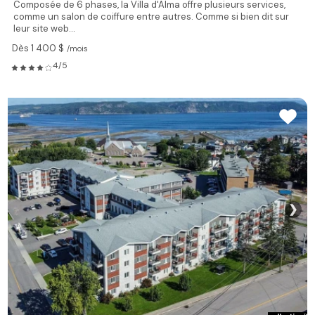
Composée de 6 phases, la Villa d'Alma offre plusieurs services,
comme un salon de coiffure entre autres. Comme si bien dit sur
leur site web...
Dès 1 400 $
/mois
4/5
❯