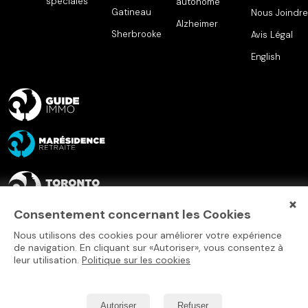
spéciales
autonome
Gatineau
Nous Joindre
Alzheimer
Sherbrooke
Avis Légal
English
×
Consentement concernant les Cookies
Nous utilisons des cookies pour améliorer votre expérience
de navigation. En cliquant sur «Autoriser», vous consentez à
leur utilisation.
Politique sur les cookies
Autoriser
Refuser