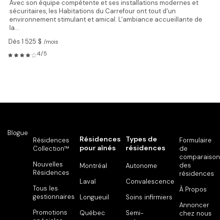
Avec son équipe compétente et ses installations modernes et
sécuritaires, les Habitations du Carrefour ont tout d'un
environnement stimulant et amical. L'ambiance accueillante de
la...
Dès 1 525 $
/mois
4/5
Blogue
Résidences
Types de
Résidences
Formulaire
pour aînés
résidences
Collection™
de
comparaison
Nouvelles
des
Montréal
Autonome
Résidences
résidences
Laval
Convalescence
Tous les
À Propos
gestionnaires
Longueuil
Soins infirmiers
Annoncer
Promotions
Québec
Semi-
chez nous