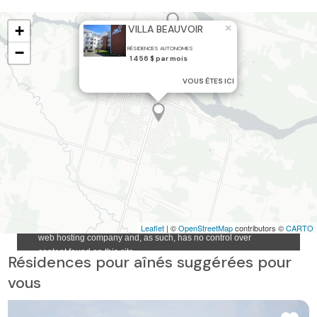
+
×
VILLA BEAUVOIR
−
RÉSIDENCES AUTONOMES
1 456 $ par mois
VOUS ÊTES ICI
Leaflet
| ©
OpenStreetMap
contributors ©
CARTO
Résidences pour aînés suggérées pour
vous