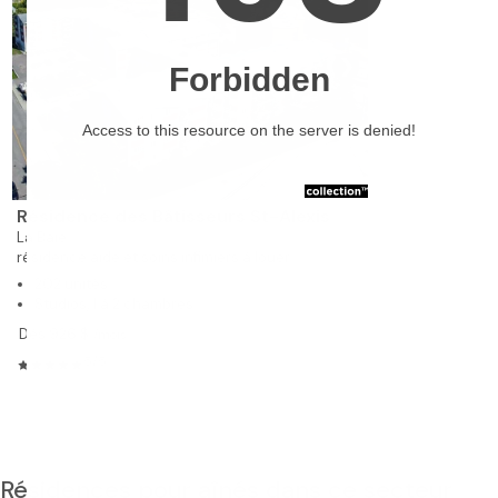
❯
Résidence des Bâtisseurs St-Alexis
La Baie
résidence aide et soins infimiers à louer
202 unités
Studios, 1 à 2 chambres
Dès 926 $
/mois
5/5
Résidences pour aînés dans ce secteur