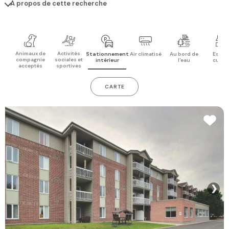
À propos de cette recherche
Animaux de
Activités
Stationnement
Air climatisé
Au bord de
Espac
compagnie
sociales et
intérieur
l'eau
cuisi
acceptés
sportives
CARTE
❯