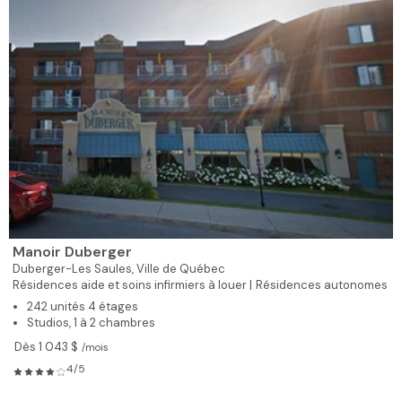
Manoir Duberger
Duberger-Les Saules,
Ville de Québec
Résidences aide et soins infirmiers à louer |
Résidences autonomes
242 unités 4 étages
Studios, 1 à 2 chambres
Dès 1 043 $
/mois
4/5