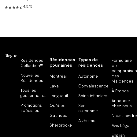
4.5/5
Blogue
Résidences
Types de
Résidences
Formulaire
pour aînés
résidences
Collection™
de
comparaison
Nouvelles
des
Montréal
Autonome
Résidences
résidences
Laval
Convalescence
Tous les
À Propos
gestionnaires
Longueuil
Soins infirmiers
Annoncer
Promotions
Québec
Semi-
chez nous
spéciales
autonome
Gatineau
Nous Joindre
Alzheimer
Sherbrooke
Avis Légal
English