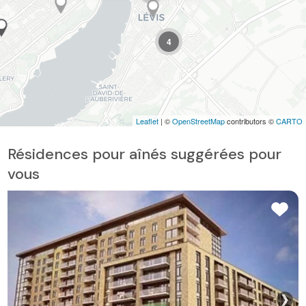
4
Leaflet
| ©
OpenStreetMap
contributors ©
CARTO
Résidences pour aînés suggérées pour
vous
❯