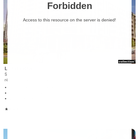
❯
Le Gibraltar
Sainte-Foy
résidence autonome à louer
216 unités sur 13 étages
Studios, 1 à 2 chambres
25 unités de soins
4.5/5