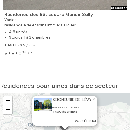
Résidence des Bâtisseurs Manoir Sully
Vanier
résidence aide et soins infimiers à louer
418 unités
Studios, 1 à 2 chambres
Dès 1 078 $
/mois
3.67/5
Résidences pour aînés dans ce secteur
×
+
SEIGNEURIE DE LÉVY
−
RÉSIDENCES AUTONOMES
1 400 $ par mois
VOUS ÊTES ICI
4