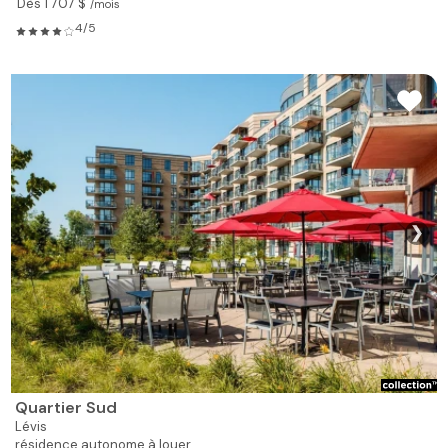
Dès 1 707 $
/mois
4/5
❯
Quartier Sud
Lévis
résidence autonome à louer