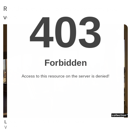
Résidences pour aînés suggérées pour
vous
❯
Les Résidences Soleil Manoir Plaza
Ville-Marie