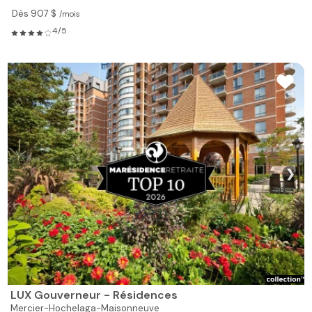
Dès 907 $
/mois
4/5
❯
LUX Gouverneur - Résidences
Mercier-Hochelaga-Maisonneuve