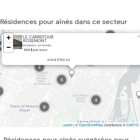
Résidences pour aînés dans ce secteur
8
2
+
×
LE CARREFOUR
ROSEMONT
8
−
RÉSIDENCES AUTONOMES
993 $ par mois
VOUS ÊTES ICI
7
2
3
4
6
Leaflet
| ©
OpenStreetMap
contributors ©
CARTO
Résidences pour aînés suggérées pour