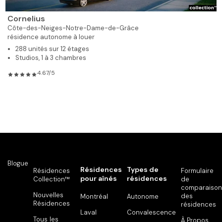
Cornelius
Côte-des-Neiges-Notre-Dame-de-Grâce
résidence autonome à louer
288 unités sur 12 étages
Studios, 1 à 3 chambres
4.67/5
Blogue
Résidences
Types de
Résidences
Formulaire
pour aînés
résidences
Collection™
de
comparaison
Nouvelles
des
Montréal
Autonome
Résidences
résidences
Laval
Convalescence
Tous les
À Propos