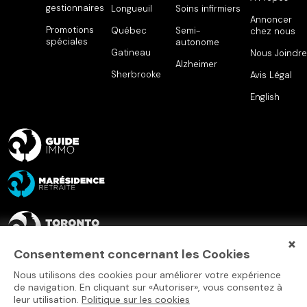
gestionnaires
Longueuil
Soins infirmiers
Annoncer
Promotions
Québec
Semi-
chez nous
spéciales
autonome
Gatineau
Nous Joindre
Alzheimer
Sherbrooke
Avis Légal
English
×
Consentement concernant les Cookies
Nous utilisons des cookies pour améliorer votre expérience
de navigation. En cliquant sur «Autoriser», vous consentez à
leur utilisation.
Politique sur les cookies