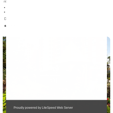
résidence aide et soins infimiers à louer
417 unités sur 24 étages
Studios, 1 à 2 chambres
Dès 1 699 $
/mois
4.38/5
❯