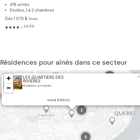
418 unités
Studios, 1 à 2 chambres
Dès 1 078 $
/mois
3.67/5
Résidences pour aînés dans ce secteur
4
10
×
+
LES QUARTIERS DES
2
RIVIÈRES
−
RÉSIDENCES AUTONOMES
2
VOUS ÊTES ICI
2
5