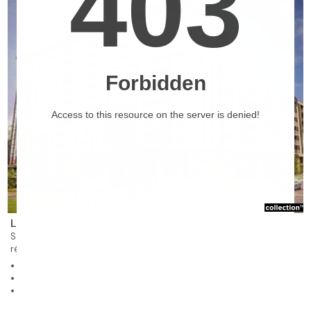
❯
Le Gibraltar
Sainte-Foy
résidence autonome à louer
216 unités sur 13 étages
Studios, 1 à 2 chambres
25 unités de soins