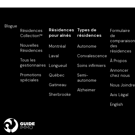
Blogue
Résidences
Types de
Résidences
Formulaire
pour aînés
résidences
Collection™
de
comparaison
Nouvelles
des
Montréal
Autonome
Résidences
résidences
Laval
Convalescence
Tous les
À Propos
gestionnaires
Longueuil
Soins infirmiers
Annoncer
Promotions
Québec
Semi-
chez nous
spéciales
autonome
Gatineau
Nous Joindre
Alzheimer
Sherbrooke
Avis Légal
English