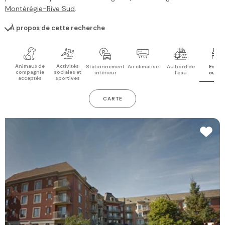
Montérégie-Rive Sud
.
À propos de cette recherche
Animaux de
Activités
Stationnement
Air climatisé
Au bord de
Espac
compagnie
sociales et
intérieur
l'eau
cuisi
acceptés
sportives
CARTE