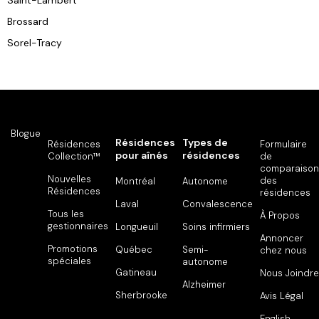
Brossard
Sorel-Tracy
Blogue
Résidences
Types de
Résidences
Formulaire
pour aînés
résidences
Collection™
de
comparaison
Nouvelles
des
Montréal
Autonome
Résidences
résidences
Laval
Convalescence
Tous les
À Propos
gestionnaires
Longueuil
Soins infirmiers
Annoncer
Promotions
Québec
Semi-
chez nous
spéciales
autonome
Gatineau
Nous Joindre
Alzheimer
Sherbrooke
Avis Légal
English