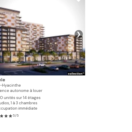
❯
Voir toutes les photo
èle
t-Hyacinthe
dence autonome à louer
0 unités sur 14 étages
udios, 1 à 3 chambres
cupation immédiate
5/5