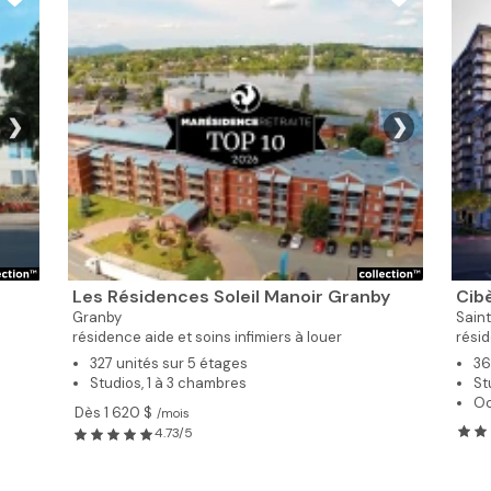
❯
❯
Les Résidences Soleil Manoir Granby
Cib
Granby
Sain
résidence aide et soins infimiers à louer
rési
327 unités sur 5 étages
36
Studios, 1 à 3 chambres
St
Oc
Dès 1 620 $
/mois
4.73/5