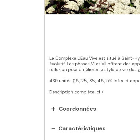
Le Complexe L'Eau Vive est situé à Saint-Hyac
évolutif. Les phases VI et VII offrent des ap
réflexion pour améliorer le style de vie des g
439 unités (1½, 2½, 3½, 4½, 5½ lofts et ap
Description complète ici +
Coordonnées
Caractéristiques