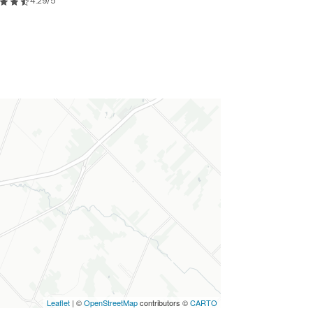
4.29/5
Leaflet
| ©
OpenStreetMap
contributors ©
CARTO