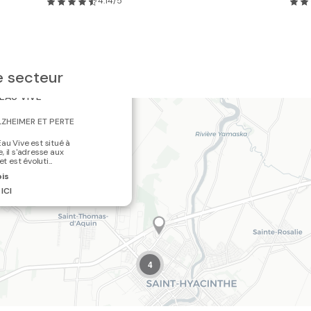
4.14/5
e secteur
×
'EAU VIVE
LZHEIMER ET PERTE
au Vive est situé à
, il s'adresse aux
t est évoluti...
ois
ICI
4