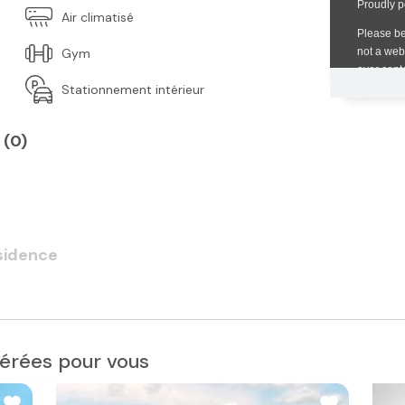
Air climatisé
Gym
Stationnement intérieur
 (
0
)
ésidence
érées pour vous