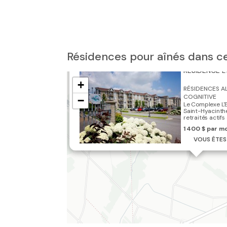
Résidences pour aînés dans c
RÉSIDENCE L
+
RÉSIDENCES A
COGNITIVE
−
Le Complexe L'E
Saint-Hyacinthe
retraités actifs e
1 400 $ par m
VOUS ÊTES 