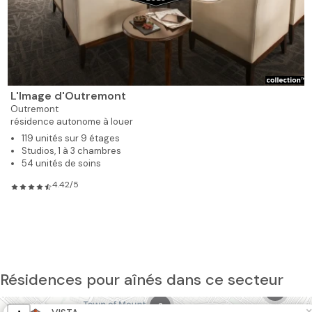
L'Image d'Outremont
Outremont
résidence autonome à louer
119 unités sur 9 étages
Studios, 1 à 3 chambres
54 unités de soins
4.42/5
4
Résidences pour aînés dans ce secteur
4
6
×