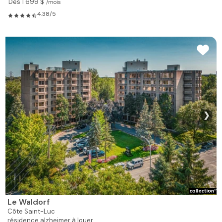
Dès 1 699 $
/mois
4.38/5
❯
Le Waldorf
Côte Saint-Luc
résidence alzheimer à louer