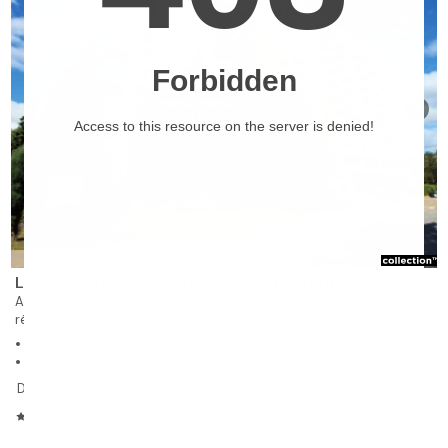
❯
Les Résidences Soleil Manoir St-Laurent
Ahuntsic-Cartierville
résidence aide et soins infimiers à louer
277 unités sur 13 étages
Studios, 1 à 2 chambres
Dès 1 349 $
/mois
4.45/5