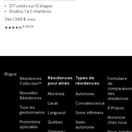
277 unités sur 13 étages
Studios, 1 à 2 chambres
Dès 1 349 $
/mois
4.45/5
Blogue
Résidences
Types de
Résidences
Formulaire
pour aînés
résidences
Collection™
de
comparaison
Nouvelles
des
Montréal
Autonome
Résidences
résidences
Laval
Convalescence
Tous les
À Propos
gestionnaires
Longueuil
Soins infirmiers
Annoncer
Promotions
Québec
Semi-
chez nous
spéciales
autonome
Gatineau
Nous Joindre