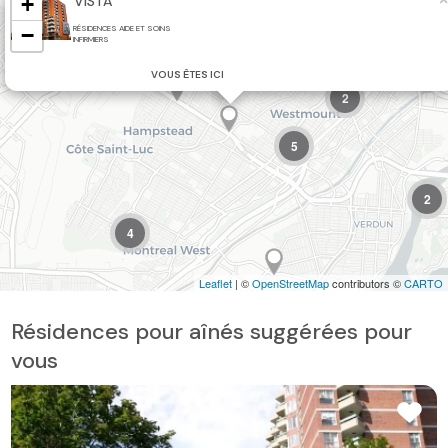
+
VISTA
−
RÉSIDENCES AIDE ET SOINS
INFIRMIERS
VOUS ÊTES ICI
2
5
2
4
Leaflet
| ©
OpenStreetMap
contributors ©
CARTO
Résidences pour aînés suggérées pour
vous