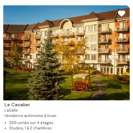
Le Cavalier
LaSalle
résidence autonome à louer
269 unités sur 4 étages
Studios, 1 à 2 chambres