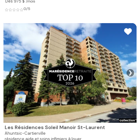
Dès 975 $
/mois
0/5
❯
Les Résidences Soleil Manoir St-Laurent
Ahuntsic-Cartierville
résidence aide et soins infimiers à louer