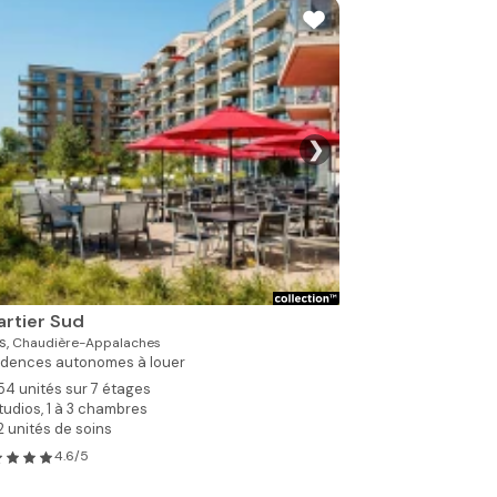
❯
Voir toutes les p
rtier Sud
s,
Chaudière-Appalaches
idences autonomes à louer
54 unités sur 7 étages
tudios, 1 à 3 chambres
2 unités de soins
4.6/5