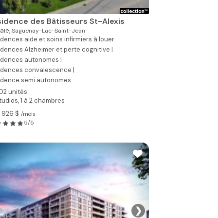
idence des Bâtisseurs St-Alexis
aie,
Saguenay-Lac-Saint-Jean
dences aide et soins infirmiers à louer
dences Alzheimer et perte cognitive |
idences autonomes |
idences convalescence |
idence semi autonomes
02 unités
tudios, 1 à 2 chambres
 926 $
/mois
5/5
❯
Voir toutes les p