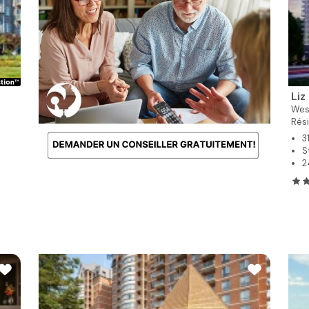
Liz
Wes
Rés
3
S
2