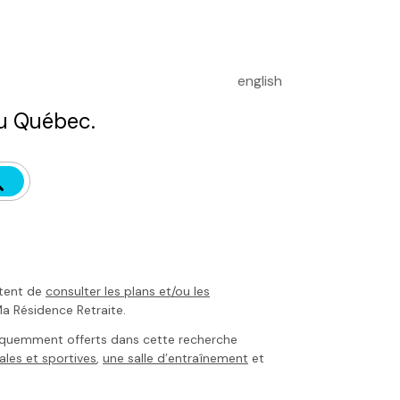
english
u Québec.
tent de
consulter les plans et/ou les
a Résidence Retraite
.
équemment offerts dans cette recherche
ales et sportives
,
une salle d’entraînement
et