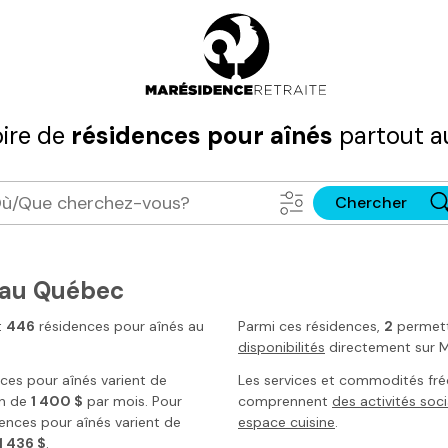
ire de
résidences pour aînés
partout a
Chercher
s au Québec
t
446
résidences pour aînés
au
Parmi ces résidences,
2
permet
disponibilités
directement sur
M
nces pour aînés varient de
Les services et commodités fr
an de
1 400 $
par mois. Pour
comprennent
des activités soci
dences pour aînés varient de
espace cuisine
.
1 436 $
.