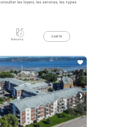
sulter les loyers, les services, les types
›
CARTE
Balcon privé
Piscine intérieure
Gym
❯
Voir toutes les p