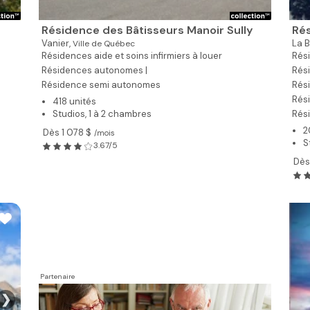
Résidence des Bâtisseurs Manoir Sully
Rés
Vanier,
La B
Ville de Québec
Résidences aide et soins infirmiers à louer
Rési
Résidences autonomes |
Rési
Résidence semi autonomes
Rés
Rés
418 unités
Studios, 1 à 2 chambres
Rés
2
Dès 1 078 $
/mois
S
3.67/5
Dès
Partenaire
❯