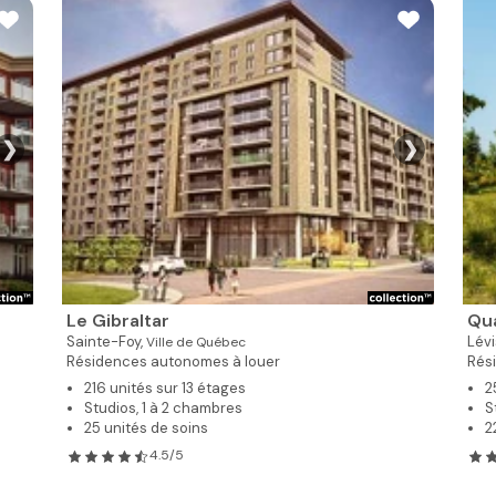
❯
❯
Le Gibraltar
Qua
Sainte-Foy,
Lévi
Ville de Québec
Résidences autonomes à louer
Rés
216 unités sur 13 étages
2
Studios, 1 à 2 chambres
S
25 unités de soins
2
4.5/5