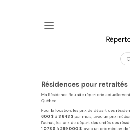
Réperto
Résidences pour retraité
Ma Résidence Retraite
répertorie actuellemen
Québec
.
Pour la location, les prix de départ des réside
600 $
à
3 643 $
par mois, avec un prix médi
l’achat, les prix de départ des unités des rési
1 078 $
à
299 000 $
, avec un prix médian de