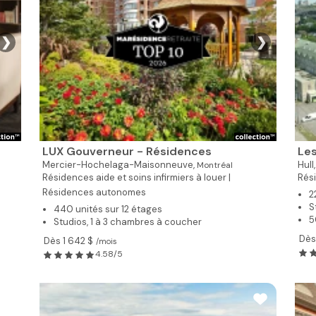
❯
❯
LUX Gouverneur - Résidences
Le
Mercier-Hochelaga-Maisonneuve,
Hull
Montréal
Résidences aide et soins infirmiers à louer |
Rés
Résidences autonomes
2
S
440 unités sur 12 étages
5
Studios, 1 à 3 chambres à coucher
Dès
Dès 1 642 $
/mois
4.58/5