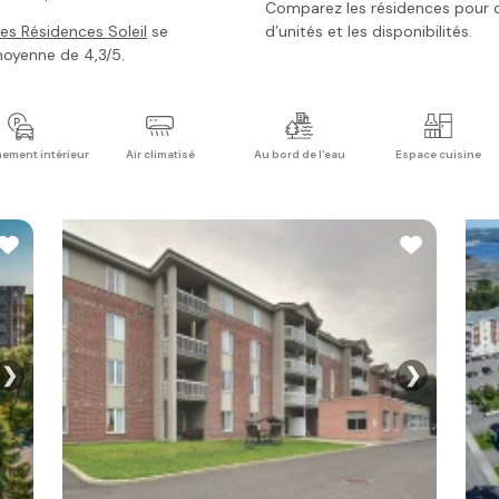
Comparez les résidences pour con
es Résidences Soleil
se
d’unités et les disponibilités.
moyenne de 4,3/5.
ement intérieur
Air climatisé
Au bord de l'eau
Espace cuisine
❯
❯