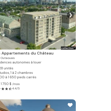
❯
Voir toutes les ph
s Appartements du Château
,
Outaouais
idences autonomes à louer
28 unités
tudios, 1 à 2 chambres
00 à 1 650 pieds carrés
 1 750 $
/mois
4.4/5