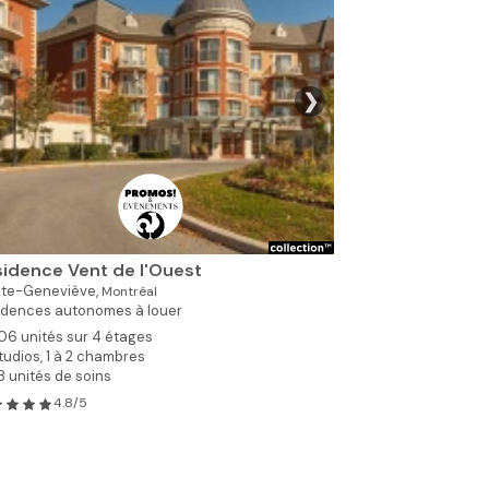
❯
idence Vent de l'Ouest
nte-Geneviève,
Montréal
idences autonomes à louer
06 unités sur 4 étages
tudios, 1 à 2 chambres
8 unités de soins
4.8/5